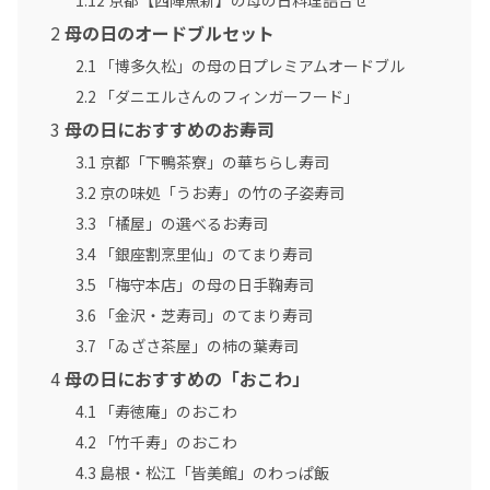
1.12
京都【西陣魚新】の母の日料理詰合せ
2
母の日のオードブルセット
2.1
「博多久松」の母の日プレミアムオードブル
2.2
「ダニエルさんのフィンガーフード」
3
母の日におすすめのお寿司
3.1
京都「下鴨茶寮」の華ちらし寿司
3.2
京の味処「うお寿」の竹の子姿寿司
3.3
「橘屋」の選べるお寿司
3.4
「銀座割烹里仙」のてまり寿司
3.5
「梅守本店」の母の日手鞠寿司
3.6
「金沢・芝寿司」のてまり寿司
3.7
「ゐざさ茶屋」の柿の葉寿司
4
母の日におすすめの「おこわ」
4.1
「寿徳庵」のおこわ
4.2
「竹千寿」のおこわ
4.3
島根・松江「皆美館」のわっぱ飯