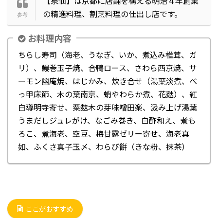
【泉仙】は京都に店舗を構える明治４年創業
の精進料理、割烹料理の仕出し店です。
お料理内容
ちらし寿司（海老、うなぎ、いか、煮込み椎茸、ガ
リ）、鰻巻玉子焼、合鴨ロース、さわら西京焼、サ
ーモン幽庵焼、はじかみ、炊き合せ（湯葉淡煮、べ
っ甲床節、木の葉南京、蛸やわらか煮、花麩）、紅
白導明寺寄せ、粟麩木の芽味噌田楽、汲み上げ湯葉
うまだしジュレがけ、なごみ巻き、白酢和え、煮も
ろこ、煮海老、空豆、梅甘露ゼリー寄せ、海老真
如、ふくさ真子玉〆、わらび餅（きな粉、抹茶）
ここがおすすめ