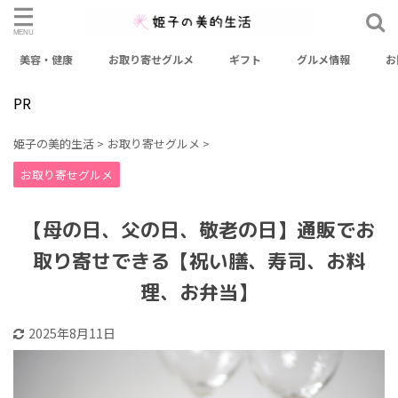
美容・健康
お取り寄せグルメ
ギフト
グルメ情報
お
検索
PR
カテゴリー
姫子の美的生活
>
お取り寄せグルメ
>
おせち
お出かけスポット
お取り寄せグルメ
お取り寄せグルメ
お取り寄せスイーツ
ギフト
グルメ情報
【母の日、父の日、敬老の日】通販でお
ファッション
健康
料理レシピ
未分類
美容
取り寄せできる【祝い膳、寿司、お料
美容・健康
理、お弁当】
2025年8月11日
アーカイブ
2026年3月