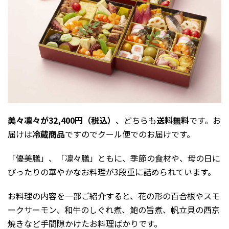
美々凛々が32,400円（税込）
、どちらも
送料無料
です。お
届けは
冷蔵商品
ですのでクール便でのお届けです。
「優美膳」、「凛々膳」ともに、季節の食材や、母の日に
ぴったりの華やかなお料理が3段重に詰められています。
お料理の内容を一部ご紹介すると、花の形の百合根やスモ
ークサーモン、和牛のしぐれ煮、鮑の旨煮、帆立貝の西京
焼きなど手間隙かけたお料理ばかりです。