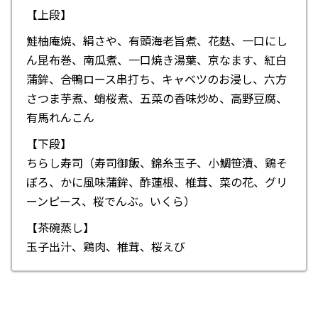
【上段】
鮭柚庵焼、絹さや、有頭海老旨煮、花麩、一口にし
ん昆布巻、南瓜煮、一口焼き湯葉、京なます、紅白
蒲鉾、合鴨ロース串打ち、キャベツのお浸し、六方
さつま芋煮、蛸桜煮、五菜の香味炒め、高野豆腐、
有馬れんこん
【下段】
ちらし寿司（寿司御飯、錦糸玉子、小鯛笹漬、鶏そ
ぼろ、かに風味蒲鉾、酢蓮根、椎茸、菜の花、グリ
ーンピース、桜でんぶ。いくら）
【茶碗蒸し】
玉子出汁、鶏肉、椎茸、桜えび