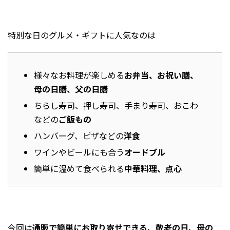
2023年6月
2023年5月
特別な日のグルメ・ギフトに人気なのは
2023年4月
2023年3月
2023年2月
様々なお料理が楽しめる
お弁当、お祝い膳、
母の日膳、父の日膳
2023年1月
ちらし寿司、押し寿司、手まり寿司、おこわ
2022年11月
などの
ご飯もの
2022年10月
ハンバーグ、ピザなどの
洋食
2022年4月
ワインやビールにも合う
オードブル
2022年3月
簡単に温めて食べられる
中華料理、点心
2021年5月
2021年4月
2020年3月
2020年1月
今回は
通販で簡単にお取り寄せできる、敬老の日、母の