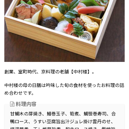
創業、室町時代、京料理の老舗【中村楼】。
中村楼の母の日膳は吟味した旬の食材を使ったお料理の詰
め合わせです。
料理内容
甘鯛木の芽焼き、鰻巻玉子、筍煮、鯛笹巻寿司、合
鴨ロース、うすい豆腐旨出汁ジュレ掛け雲丹のせ、
棒湯葉煮、干し椎茸旨煮、和牛ロース焼き、飯蛸旨