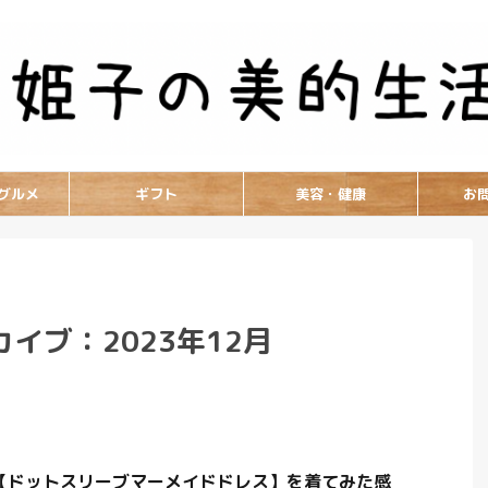
グルメ
ギフト
美容・健康
お
イブ：2023年12月
l】の【ドットスリーブマーメイドドレス】を着てみた感