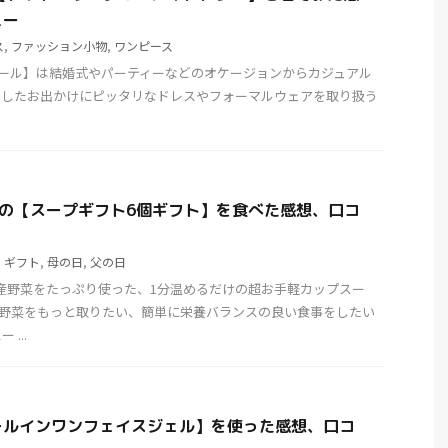
ュー
ス
,
ファッション小物
,
ワンピース
ドリードール】は結婚式やパーティーなどのオケージョンからカジュアル
としたお出かけにピッタリなドレスやフォーマルウェアを取り扱う
】の【スープギフト6個ギフト】を食べた感想、口コ
,
ギフト
,
母の日
,
父の日
国産野菜をたっぷり使った、1分温めるだけの超お手軽カップスー
、野菜をもっと取りたい、簡単に栄養バランスの良い食事をしたい
...
ールインワンフェイスジェル】を使った感想、口コ