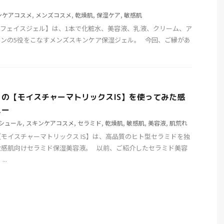
ンケアコスメ
,
メンズコスメ
,
乾燥肌
,
保湿ケア
,
敏感肌
ワンフェイスジェル】は、1本で化粧水、美容液、乳液、クリーム、ア
ンの5役をこなすメンズスキンケア保湿ジェル。 今回、ご縁があ
の【モイスチャーマトリックスIS】を使ってみた感
ュー
シュール
,
スキンケアコスメ
,
セラミド
,
乾燥肌
,
敏感肌
,
美容液
,
肌荒れ
モイスチャーマトリックス IS】は、高品質のヒト型セラミドを独
敏感肌向けセラミド保湿美容液。 以前、ご紹介したセラミド美容
..