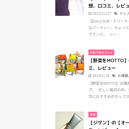
想、口コミ、レビ
2023/12/27
ドレ
【Dorry Doll・
なパーティー、ちょっ
ブランド。 レー ...
お取り寄せグルメ
【野菜をMOTTO
ミ、レビュー
2024/1/20
お歳暮
【野菜をMOTTO】は
プ。 忙しい毎日の中
方におすすめのカップスー 
美容
【ジゲン】の【オ