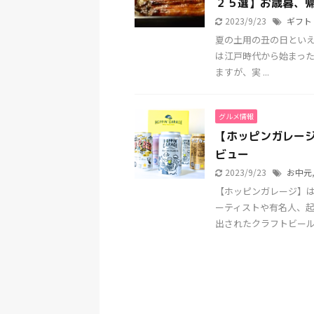
２５選】お歳暮、
2023/9/23
ギフト
夏の土用の丑の日とい
は江戸時代から始まった
ますが、実 ...
グルメ情報
【ホッピンガレー
ビュー
2023/9/23
お中元
【ホッピンガレージ】
ーティストや有名人、
出されたクラフトビールです