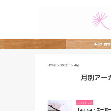
お取り寄せ
HOME
>
2023年
>
4月
月別アーカ
ファッション
【a.s.s.a・エ