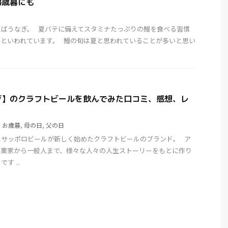
帰歳暮にも
えばうなぎ。 夏バテに備えてスタミナたっぷりの鰻を食べる習慣
といわれています。 鰻の旬は夏と思われていることが多いと思い
ジ】のクラフトビールを飲んでみた口コミ、感想、レ
,
お歳暮
,
母の日
,
父の日
はサッポロビールが新しく始めたクラフトビールのブランド。 ア
起業家から一般人まで、様々な人々の人生ストーリーをもとに作り
 ...