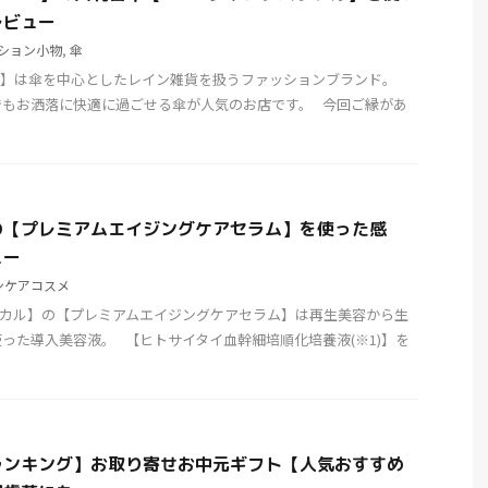
レビュー
ション小物
,
傘
セーセー】は傘を中心としたレイン雑貨を扱うファッションブランド。
でもお洒落に快適に過ごせる傘が人気のお店です。 今回ご縁があ
の【プレミアムエイジングケアセラム】を使った感
ュー
ンケアコスメ
ンビリカル】の【プレミアムエイジングケアセラム】は再生美容から生
った導入美容液。 【ヒトサイタイ血幹細培順化培養液(※1)】を
ランキング】お取り寄せお中元ギフト【人気おすすめ