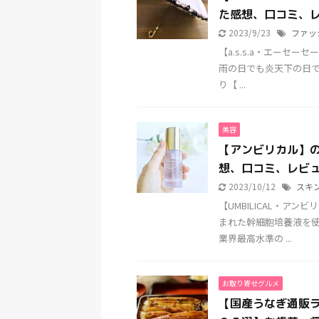
た感想、口コミ、
2023/9/23
ファッ
【a.s.s.a・エー
雨の日でも炎天下の日
り【 ...
美容
【アンビリカル】
想、口コミ、レビ
2023/10/12
スキ
【UMBILICAL・ア
まれた幹細胞培養液を使
業界最高水準の ...
お取り寄せグルメ
【国産うなぎ通販