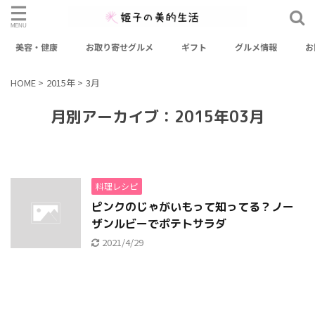
美容・健康
お取り寄せグルメ
ギフト
グルメ情報
お
検索
HOME
>
2015年
>
3月
カテゴリー
月別アーカイブ：2015年03月
おせち
お出かけスポット
お取り寄せグルメ
お取り寄せスイーツ
ギフト
グルメ情報
料理レシピ
ファッション
健康
料理レシピ
未分類
美容
ピンクのじゃがいもって知ってる？ノー
ザンルビーでポテトサラダ
美容・健康
2021/4/29
アーカイブ
2026年3月