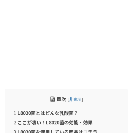
2023年6月
2023年5月
2023年4月
2023年3月
2023年2月
2023年1月
2022年11月
2022年10月
2022年4月
2022年3月
目次
[
非表示
]
2021年5月
2021年4月
1
L8020菌とはどんな乳酸菌？
2020年3月
2
ここが凄い！L8020菌の効能・効果
2020年1月
3
L8020菌を使用している商品はコチラ