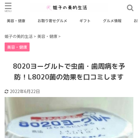
美容・健康
お取り寄せグルメ
ギフト
グルメ情報
お
検索
姫子の美的生活
>
美容・健康
>
美容・健康
カテゴリー
おせち
お出かけスポット
お取り寄せグルメ
8020ヨーグルトで虫歯・歯周病を予
お取り寄せスイーツ
ギフト
グルメ情報
防！L8020菌の効果を口コミします
ファッション
健康
料理レシピ
未分類
美容
2022年6月22日
美容・健康
アーカイブ
2026年3月