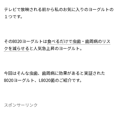
2024年7月
テレビで放映される前から私のお気に入りのヨーグルトの
2024年6月
１つです。
2024年5月
2024年4月
その8020ヨーグルトは
食べるだけで虫歯・歯周病のリス
2024年3月
クを減らせる
と人気急上昇のヨーグルト。
2024年2月
2024年1月
2023年12月
今回はそんな虫歯、歯周病に効果があると実証された
2023年11月
8020ヨーグルト、L8020菌のご紹介です。
2023年10月
2023年9月
2023年8月
スポンサーリンク
2023年7月