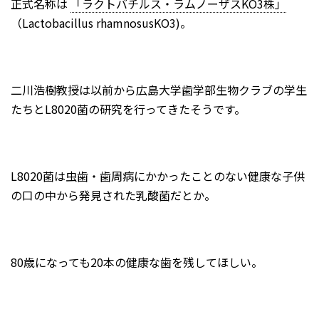
2015年6月
正式名称は
「ラクトバチルス・ラムノーザスKO3株」
（Lactobacillus rhamnosusKO3)。
2015年3月
2015年2月
2015年1月
二川浩樹教授は以前から広島大学歯学部生物クラブの学生
たちとL8020菌の研究を行ってきたそうです。
L8020菌は虫歯・歯周病にかかったことのない健康な子供
の口の中から発見された乳酸菌だとか。
80歳になっても20本の健康な歯を残してほしい。