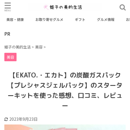
美容・健康
お取り寄せグルメ
ギフト
グルメ情報
お
検索
PR
カテゴリー
姫子の美的生活
>
美容
>
おせち
お出かけスポット
お取り寄せグルメ
美容
お取り寄せスイーツ
ギフト
グルメ情報
【EKATO.・エカト】の炭酸ガスパック
ファッション
健康
料理レシピ
未分類
美容
【プレシャスジェルパック】のスタータ
美容・健康
ーキットを使った感想、口コミ、レビュ
ー
アーカイブ
2023年9月23日
2026年3月