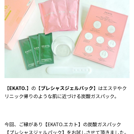
2026年1月
2025年12月
2025年11月
2025年10月
2025年9月
2025年8月
2025年7月
2025年6月
2025年5月
【
EKATO.
】の【
プレシャスジェルパック
】はエステやク
2025年2月
リニック帰りのような肌に近づける炭酸ガスパック。
2025年1月
2024年12月
2024年10月
今回、ご縁があり【EKATO.エカト】の炭酸ガスパック
【プレシャスジェルパック】をお試しさせて頂きました。
2024年8月