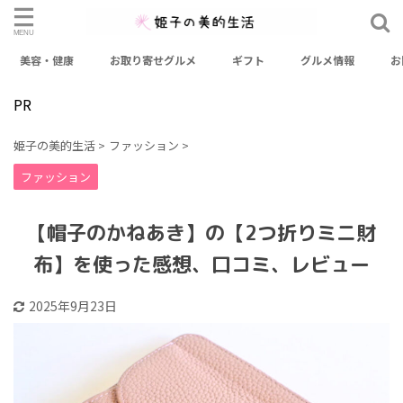
美容・健康
お取り寄せグルメ
ギフト
グルメ情報
お
検索
PR
カテゴリー
姫子の美的生活
>
ファッション
>
おせち
お出かけスポット
お取り寄せグルメ
ファッション
お取り寄せスイーツ
ギフト
グルメ情報
【帽子のかねあき】の【2つ折りミニ財
ファッション
健康
料理レシピ
未分類
美容
布】を使った感想、口コミ、レビュー
美容・健康
2025年9月23日
アーカイブ
2026年3月