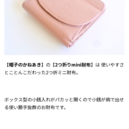
2026年1月
2025年12月
2025年11月
2025年10月
2025年9月
2025年8月
2025年7月
【
帽子のかねあき
】の【
2つ折りmini財布
】は 使いやすさ
2025年6月
とことんこだわった2つ折ミニ財布。
2025年5月
2025年2月
2025年1月
ボックス型の小銭入れがパカッと開くので小銭が病で出せ
る使い勝手抜群のお財布です。
2024年12月
2024年10月
2024年8月