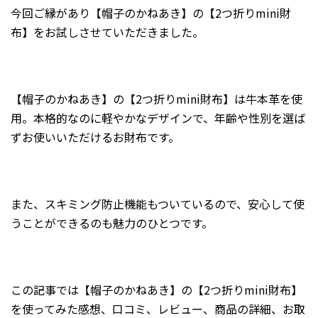
今回ご縁があり【帽子のかねあき】の【2つ折りmini財
2024年7月
布】をお試しさせていただきました。
2024年6月
2024年5月
2024年4月
【帽子のかねあき】の【2つ折りmini財布】は牛本革を使
2024年3月
用。本格的なのに軽やかなデザインで、年齢や性別を選ば
2024年2月
ずお使いいただけるお財布です。
2024年1月
2023年12月
また、スキミング防止機能もついているので、安心して使
2023年11月
うことができるのも魅力のひとつです。
2023年10月
2023年9月
2023年8月
この記事では【帽子のかねあき】の【2つ折りmini財布】
2023年7月
を使ってみた感想、口コミ、レビュー、商品の詳細、お取