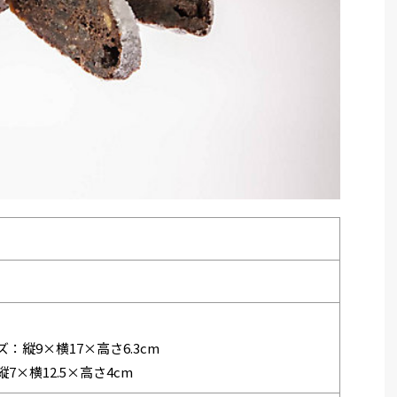
：縦9×横17×高さ6.3cm
×横12.5×高さ4cm