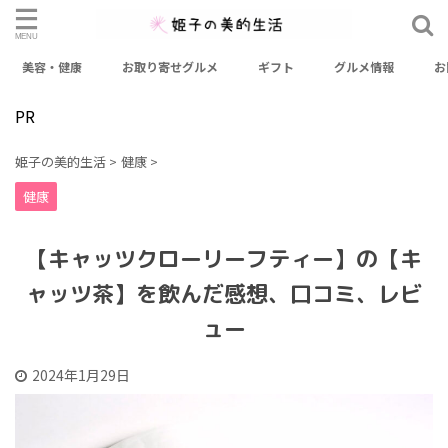
美容・健康
お取り寄せグルメ
ギフト
グルメ情報
お
検索
PR
カテゴリー
姫子の美的生活
>
健康
>
おせち
お出かけスポット
お取り寄せグルメ
健康
お取り寄せスイーツ
ギフト
グルメ情報
【キャッツクローリーフティー】の【キ
ファッション
健康
料理レシピ
未分類
美容
ャッツ茶】を飲んだ感想、口コミ、レビ
美容・健康
ュー
2024年1月29日
アーカイブ
2026年3月