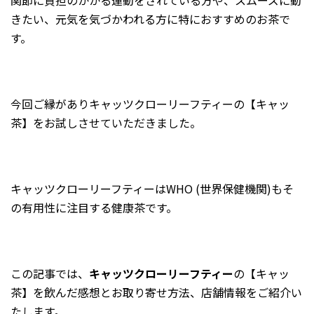
関節に負担のかかる運動をされている方や、スムーズに動
2024年7月
きたい、元気を気づかわれる方に特におすすめのお茶で
す。
2024年6月
2024年5月
2024年4月
今回ご縁がありキャッツクローリーフティーの【キャッ
2024年3月
茶】をお試しさせていただきました。
2024年2月
2024年1月
2023年12月
キャッツクローリーフティーはWHO (世界保健機関)もそ
2023年11月
の有用性に注目する健康茶です。
2023年10月
2023年9月
2023年8月
この記事では、
キャッツクローリーフティー
の【キャッ
茶】を飲んだ感想とお取り寄せ方法、店舗情報をご紹介い
2023年7月
たします。