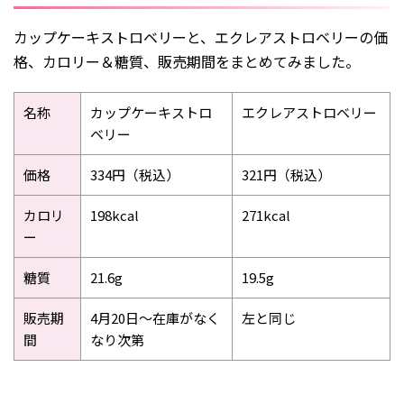
2015年6月
2015年3月
カップケーキストロベリーと、エクレアストロベリーの価
格、カロリー＆糖質、販売期間をまとめてみました。
2015年2月
2015年1月
名称
カップケーキストロ
エクレアストロベリー
ベリー
価格
334円（税込）
321円（税込）
カロリ
198kcal
271kcal
ー
糖質
21.6g
19.5g
販売期
4月20日〜在庫がなく
左と同じ
間
なり次第