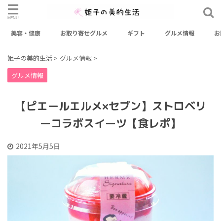
美容・健康
お取り寄せグルメ
ギフト
グルメ情報
お
検索
姫子の美的生活
>
グルメ情報
>
グルメ情報
カテゴリー
おせち
お出かけスポット
お取り寄せグルメ
【ピエールエルメ×セブン】ストロベリ
お取り寄せスイーツ
ギフト
グルメ情報
ーコラボスイーツ【食レポ】
ファッション
健康
料理レシピ
未分類
美容
2021年5月5日
美容・健康
アーカイブ
2026年3月